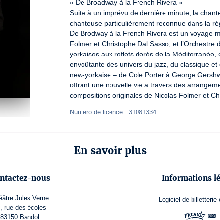
« De Broadway à la French Rivera »

Suite à un imprévu de dernière minute, la chan
chanteuse particulièrement reconnue dans la rég
De Brodway à la French Rivera est un voyage mu
Folmer et Christophe Dal Sasso, et l’Orchestre
yorkaises aux reflets dorés de la Méditerranée
envoûtante des univers du jazz, du classique et 
new-yorkaise – de Cole Porter à George Gershwi
offrant une nouvelle vie à travers des arrangement
compositions originales de Nicolas Folmer et C
Numéro de licence : 31081334
En savoir plus
ntactez-nous
Informations lé
éâtre Jules Verne
Logiciel de billetterie
, rue des écoles
83150 Bandol