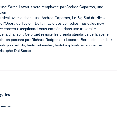
teuse Sarah Lazarus sera remplacée par Andrea Caparros, une 
ion.

sical avec la chanteuse Andrea Caparros, Le Big Sud de Nicolas 
 de l’Opéra de Toulon. De la magie des comédies musicales new-
, ce concert exceptionnel vous emmène dans une traversée 
de la chanson. Ce projet revisite les grands standards de la scène 
n, en passant par Richard Rodgers ou Leonard Bernstein – en leur 
s jazz subtils, tantôt intimistes, tantôt explosifs ainsi que des 
hristophe Dal Sasso
gales
créé par