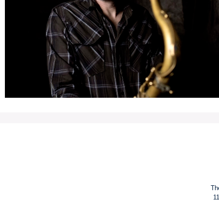
Th
11